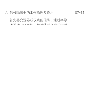
控制室机柜的导轨上，新手朋友对信号
隔离器的使用，还有些陌生，对有哪些
注意事项尚不十分了解，下面说说信号
信号隔离器的工作原理及作用
07-31
隔离器的使用注意事项有哪些呢？
首先将变送器或仪表的信号，通过半导
体器件调制变换，然后通过光感或磁感
器件进行隔离转换，然后再进行解调变
换回隔离前原信号，同时对隔离后信号
的供电电源进行隔离处理。
操作端隔离安全栅突出的优点以及广泛
07-31
用途
操作端隔离安全栅采用了将输入、输出
以及电源三方之间相互电气隔离的电路
结构，同时符合本安型限制能量的要
求。与齐纳式安全相比，虽然价格较
贵，但它性能上的突出优点却为用户应
信号隔离器三分类与三干扰源
07-31
用带来了更大的受益。
工业生产中为了增加仪表负载能力并保
证链接同一信号的仪表之间互不干扰，
提高电气安全性能。需要将输入的电
压、电流或频率、电阻等信号进行采
集、放大、运算、和进行抗干扰处理
后，在输出隔离的电流和电压信号，安