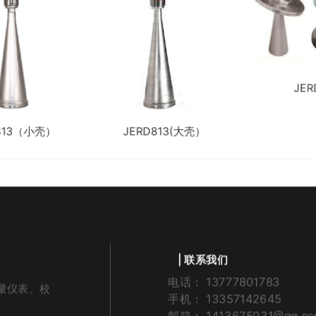
JERD818
JERD813(大壳）
| 联系我们
电话： 13777801783
量仪表、校
手机： 13357142645
邮箱： 1413675031@qq.c